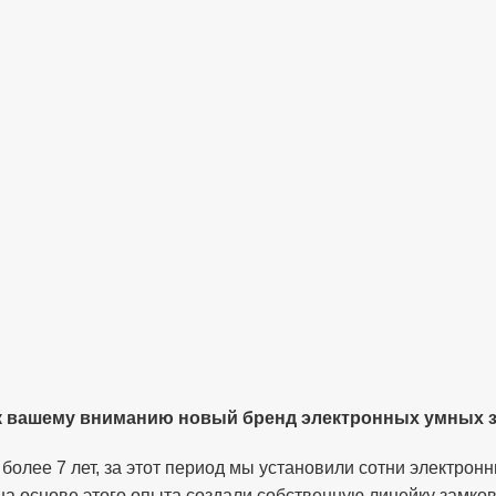
к вашему вниманию новый бренд электронных умных 
олее 7 лет, за этот период мы установили сотни электрон
 на основе этого опыта создали собственную линейку замк