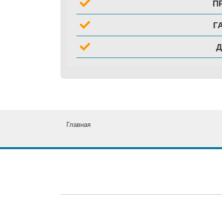
П
Г
Главная