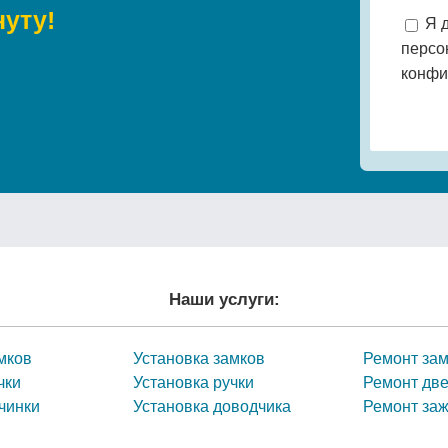
нуту!
Я 
персо
конфи
Наши услуги:
мков
Установка замков
Ремонт за
чки
Установка ручки
Ремонт дв
чинки
Установка доводчика
Ремонт за