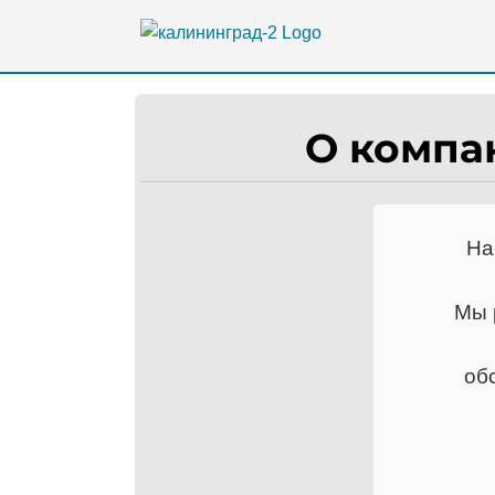
Skip
to
content
О компа
На
Мы 
об